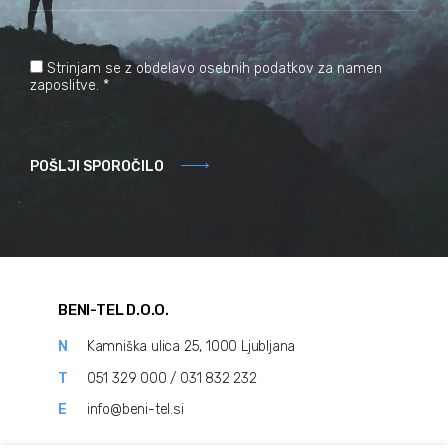
Strinjam se z obdelavo osebnih podatkov za namen
zaposlitve. *
POŠLJI SPOROČILO
BENI-TEL D.O.O.
N
Kamniška ulica 25, 1000 Ljubljana
T
051 329 000 / 031 832 232
E
info@beni-tel.si