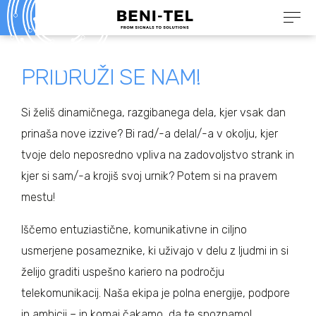
PRIDRUŽI
SE
NAM!
Si želiš dinamičnega, razgibanega dela, kjer vsak dan
prinaša nove izzive? Bi rad/-a delal/-a v okolju, kjer
tvoje delo neposredno vpliva na zadovoljstvo strank in
kjer si sam/-a krojiš svoj urnik? Potem si na pravem
mestu!
Iščemo entuziastične, komunikativne in ciljno
usmerjene posameznike, ki uživajo v delu z ljudmi in si
želijo graditi uspešno kariero na področju
telekomunikacij. Naša ekipa je polna energije, podpore
in ambicij – in komaj čakamo, da te spoznamo!