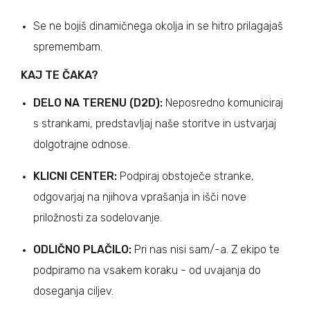
Se ne bojiš dinamičnega okolja in se hitro prilagajaš
spremembam.
KAJ TE ČAKA?
DELO NA TERENU (D2D):
Neposredno komuniciraj
s strankami, predstavljaj naše storitve in ustvarjaj
dolgotrajne odnose.
KLICNI CENTER:
Podpiraj obstoječe stranke,
odgovarjaj na njihova vprašanja in išči nove
priložnosti za sodelovanje.
ODLIČNO PLAČILO:
Pri nas nisi sam/-a. Z ekipo te
podpiramo na vsakem koraku - od uvajanja do
doseganja ciljev.